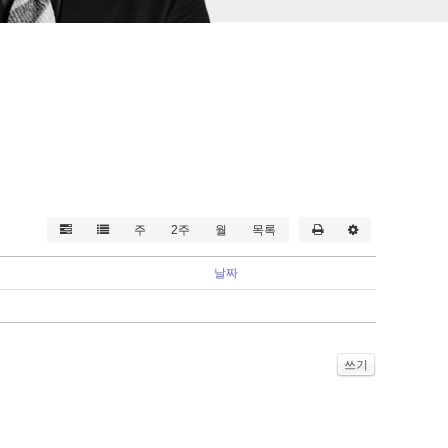
주
2주
월
목록
날짜
쓰기