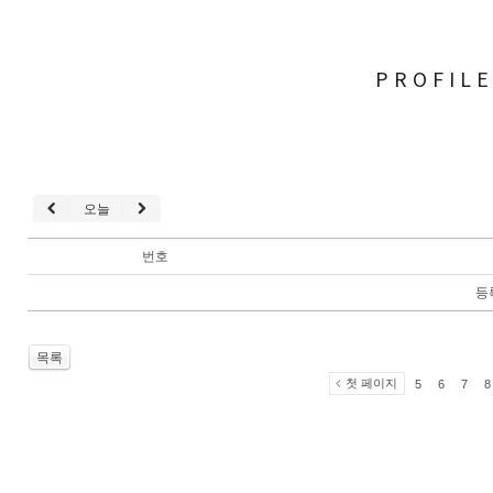
PROFIL
오늘
번호
등
목록
첫 페이지
5
6
7
8