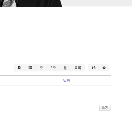
주
2주
월
목록
날짜
쓰기