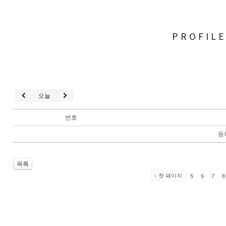
PROFIL
오늘
번호
등
목록
첫 페이지
5
6
7
8