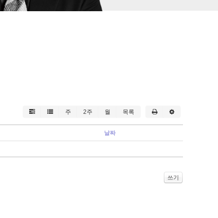
주
2주
월
목록
날짜
쓰기