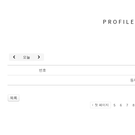
PROFIL
오늘
번호
등
목록
첫 페이지
5
6
7
8