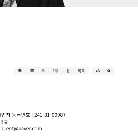
주
2주
월
목록
 등록번호 | 241-81-00987
 3층
pb_ent@naver.com