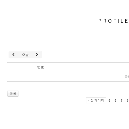
PROFIL
오늘
번호
등
목록
첫 페이지
5
6
7
8