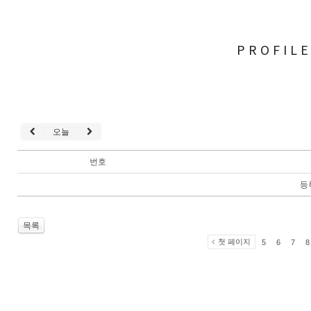
PROFIL
오늘
번호
등
목록
첫 페이지
5
6
7
8