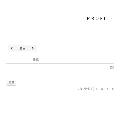
PROFIL
오늘
번호
등
목록
첫 페이지
5
6
7
8