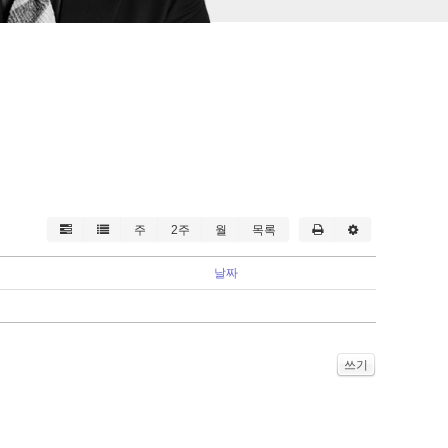
주
2주
월
목록
날짜
쓰기