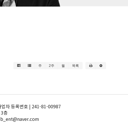
주
2주
월
목록
 등록번호 | 241-81-00987
 3층
pb_ent@naver.com