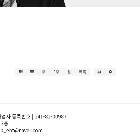
주
2주
월
목록
 등록번호 | 241-81-00987
 3층
pb_ent@naver.com