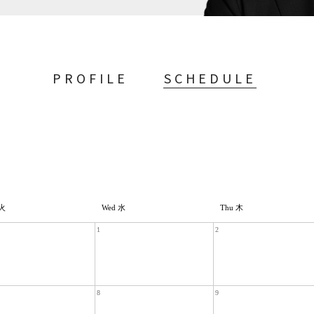
PROFILE
SCHEDULE
 火
Wed 水
Thu 木
1
2
8
9