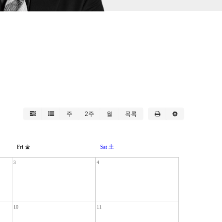
주
2주
월
목록
Fri 金
Sat 土
3
4
10
11