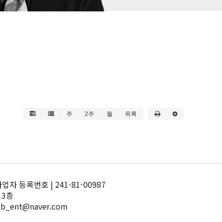
주
2주
월
목록
 등록번호 | 241-81-00987
 3층
pb_ent@naver.com