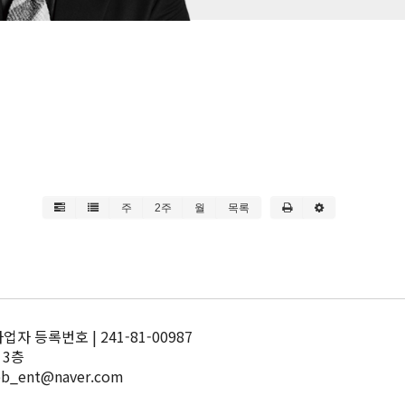
주
2주
월
목록
 등록번호 | 241-81-00987
 3층
pb_ent@naver.com