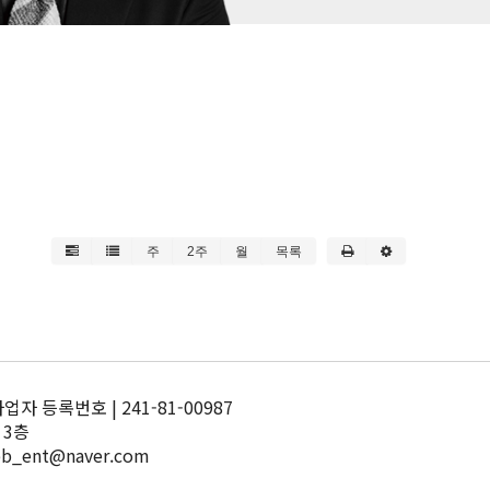
주
2주
월
목록
 등록번호 | 241-81-00987
 3층
pb_ent@naver.com