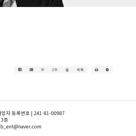
주
2주
월
목록
 등록번호 | 241-81-00987
 3층
pb_ent@naver.com