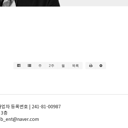
주
2주
월
목록
 등록번호 | 241-81-00987
 3층
pb_ent@naver.com