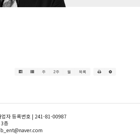
주
2주
월
목록
 등록번호 | 241-81-00987
 3층
pb_ent@naver.com