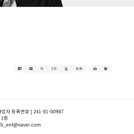
주
2주
월
목록
 등록번호 | 241-81-00987
 3층
pb_ent@naver.com