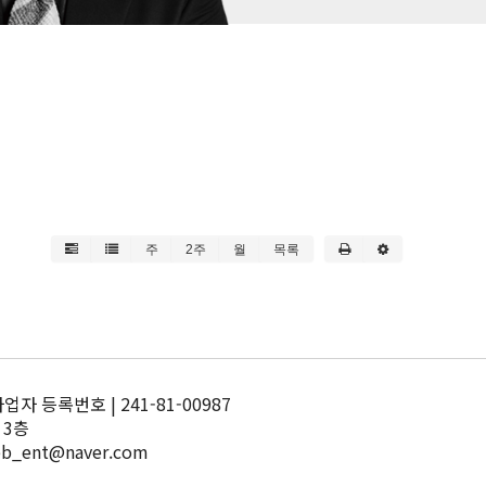
주
2주
월
목록
 등록번호 | 241-81-00987
 3층
pb_ent@naver.com