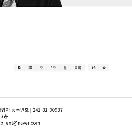
주
2주
월
목록
 등록번호 | 241-81-00987
 3층
pb_ent@naver.com