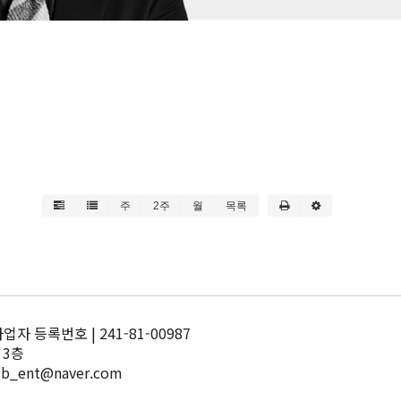
주
2주
월
목록
 등록번호 | 241-81-00987
 3층
pb_ent@naver.com