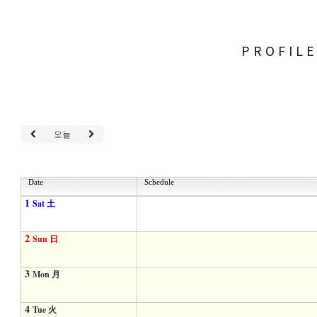
PROFIL
오늘
Date
Schedule
1
Sat 土
2
Sun 日
3
Mon 月
4
Tue 火