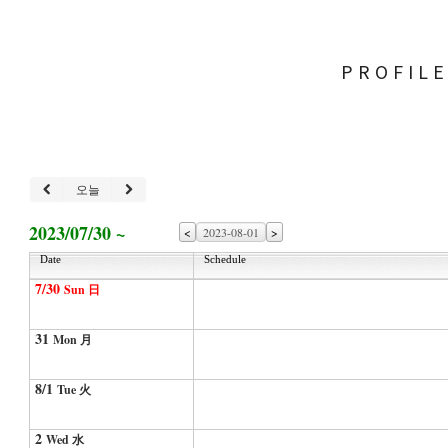
PROFIL
오늘
2023/07/30 ~
<
>
Date
Schedule
7/30
Sun 日
31
Mon 月
8/1
Tue 火
2
Wed 水