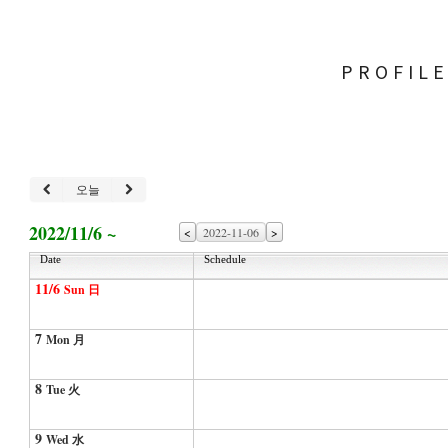
PROFIL
오늘
2022/11/6 ~
<
>
Date
Schedule
11/6
Sun 日
7
Mon 月
8
Tue 火
9
Wed 水