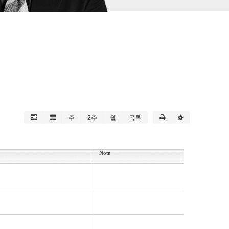
주
2주
월
목록
Note