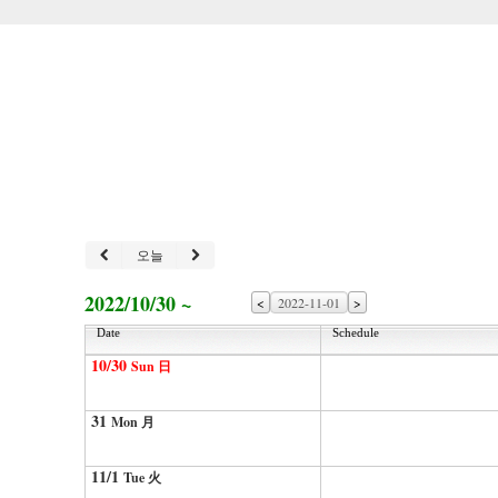
오늘
2022/10/30 ~
<
>
Date
Schedule
10/30
Sun 日
31
Mon 月
11/1
Tue 火