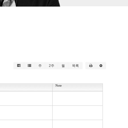
주
2주
월
목록
Note