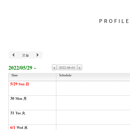
PROFIL
오늘
2022/05/29 ~
<
>
Date
Schedule
5/29
Sun 日
30
Mon 月
31
Tue 火
6/1
Wed 水