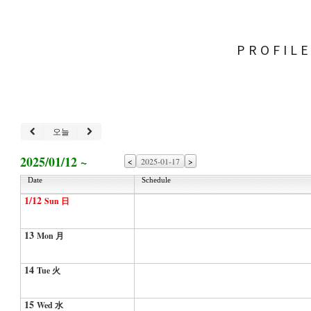
PROFIL
오늘
2025/01/12 ~
<
>
Date
Schedule
1/12
Sun 日
13
Mon 月
14
Tue 火
15
Wed 水