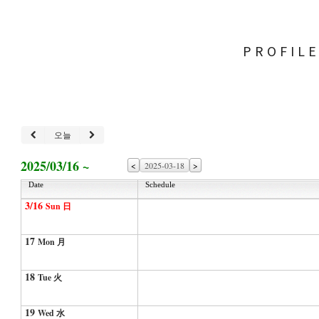
PROFIL
오늘
2025/03/16 ~
<
>
Date
Schedule
3/16
Sun 日
17
Mon 月
18
Tue 火
19
Wed 水