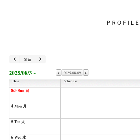
PROFIL
오늘
2025/08/3 ~
<
>
Date
Schedule
8/3
Sun 日
4
Mon 月
5
Tue 火
6
Wed 水