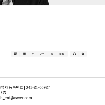
주
2주
월
목록
 등록번호 | 241-81-00987
 3층
pb_ent@naver.com