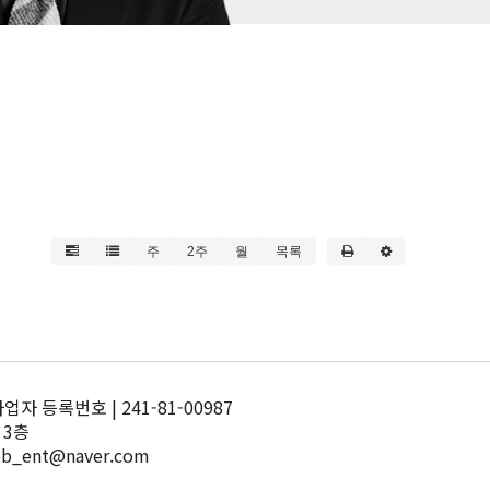
주
2주
월
목록
 등록번호 | 241-81-00987
 3층
pb_ent@naver.com