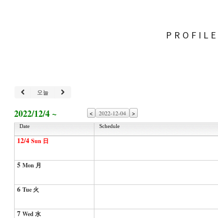
PROFIL
오늘
2022/12/4 ~
<
>
Date
Schedule
12/4
Sun 日
5
Mon 月
6
Tue 火
7
Wed 水