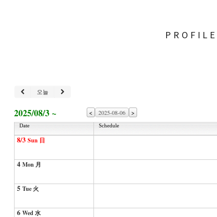
PROFIL
오늘
2025/08/3 ~
<
>
Date
Schedule
8/3
Sun 日
4
Mon 月
5
Tue 火
6
Wed 水