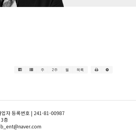
주
2주
월
목록
 등록번호 | 241-81-00987
 3층
pb_ent@naver.com