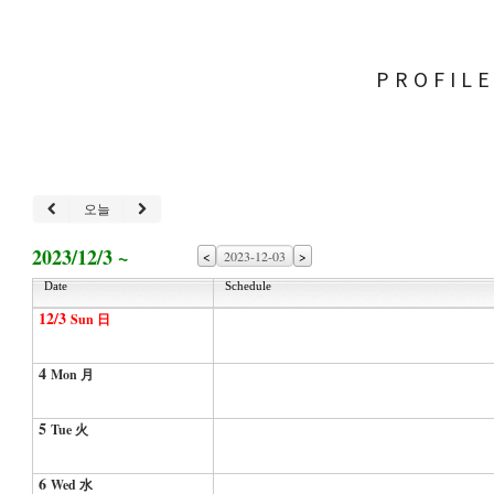
PROFIL
오늘
2023/12/3 ~
<
>
Date
Schedule
12/3
Sun 日
4
Mon 月
5
Tue 火
6
Wed 水