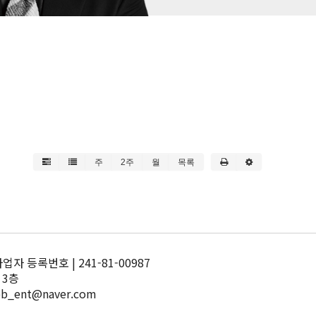
주
2주
월
목록
 등록번호 | 241-81-00987
 3층
pb_ent@naver.com