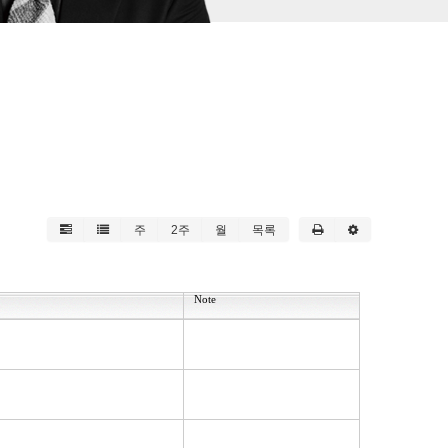
주
2주
월
목록
Note