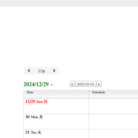
오늘
2024/12/29 ~
<
>
Date
Schedule
12/29
Sun 日
30
Mon 月
31
Tue 火