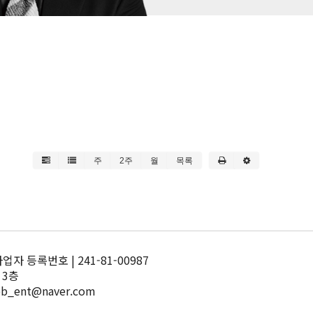
주
2주
월
목록
 등록번호 | 241-81-00987
 3층
pb_ent@naver.com