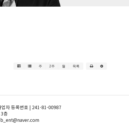
주
2주
월
목록
 등록번호 | 241-81-00987
 3층
pb_ent@naver.com