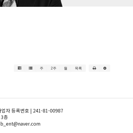
주
2주
월
목록
 등록번호 | 241-81-00987
 3층
pb_ent@naver.com