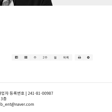
주
2주
월
목록
 등록번호 | 241-81-00987
 3층
pb_ent@naver.com