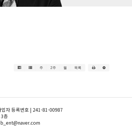
주
2주
월
목록
 등록번호 | 241-81-00987
 3층
pb_ent@naver.com