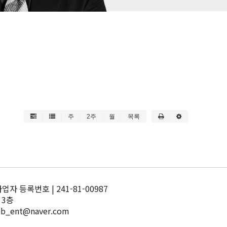
주
2주
월
목록
 등록번호 | 241-81-00987
 3층
pb_ent@naver.com