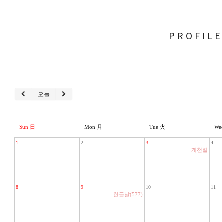
PROFIL
오늘
Sun 日
Mon 月
Tue 火
We
1
2
3
4
개천절
8
9
10
11
한글날(577)