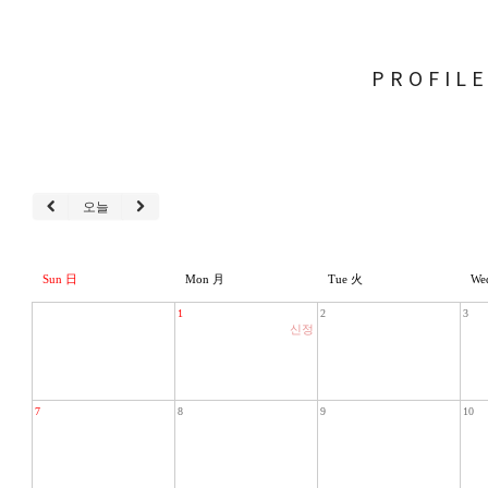
PROFIL
오늘
Sun 日
Mon 月
Tue 火
We
1
2
3
신정
7
8
9
10