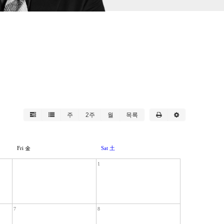
주
2주
월
목록
Fri 金
Sat 土
1
7
8