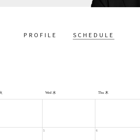
PROFILE
SCHEDULE
 火
Wed 水
Thu 木
5
6